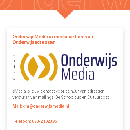
OnderwijsMedia is mediapartner van
Onderwijsadressen
O
n
d
er
w
ij
sMedia is jouw contact voor de huur van adressen,
versturen van mailings, De Schoolbus en Cultuurpost.
Mail:
dm@onderwijsmedia.nl
Telefoon:
030-2102386