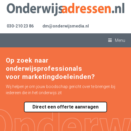
030-210 23 86
dm@onderwijsmedia.nl
Menu
Op zoek naar
onderwijsprofessionals
voor marketingdoeleinden?
Wij helpen je om jouw boodschap gericht over te brengen bij
iedereen die in het onderwijs zit
Direct een offerte aanvragen