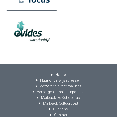
Home
Huur onderwijsadressen
Verzorgen direct mailings
Verzorgen e-mailcampagnes
Mailpack De Schoolbus
Mailpack Cultuurpost
Over ons
Contact